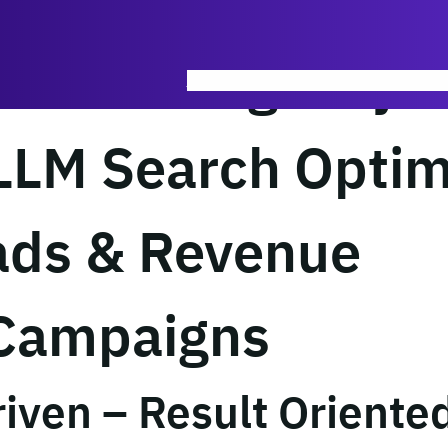
ERN SEO Agency
AI SEO
SEO Academy
Performance Me
LLM Search Optim
eads & Revenue
 Campaigns
iven – Result Oriente