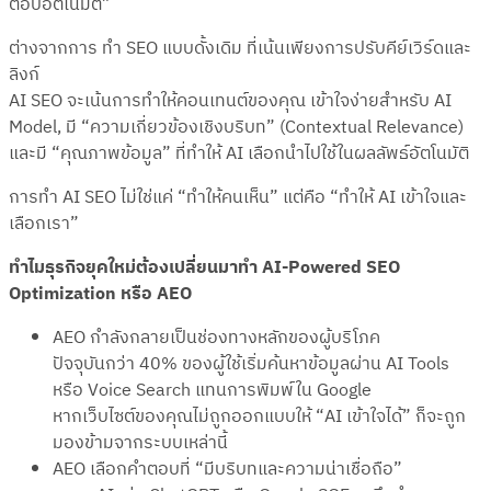
ตอบอัตโนมัติ”
ต่างจากการ ทำ SEO แบบดั้งเดิม ที่เน้นเพียงการปรับคีย์เวิร์ดและ
ลิงก์
AI SEO จะเน้นการทำให้คอนเทนต์ของคุณ เข้าใจง่ายสำหรับ AI
Model, มี “ความเกี่ยวข้องเชิงบริบท” (Contextual Relevance)
และมี “คุณภาพข้อมูล” ที่ทำให้ AI เลือกนำไปใช้ในผลลัพธ์อัตโนมัติ
การทำ AI SEO ไม่ใช่แค่ “ทำให้คนเห็น” แต่คือ “ทำให้ AI เข้าใจและ
เลือกเรา”
ทำไมธุรกิจยุคใหม่ต้องเปลี่ยนมาทำ AI-Powered SEO
Optimization หรือ AEO
AEO กำลังกลายเป็นช่องทางหลักของผู้บริโภค
ปัจจุบันกว่า 40% ของผู้ใช้เริ่มค้นหาข้อมูลผ่าน AI Tools
หรือ Voice Search แทนการพิมพ์ใน Google
หากเว็บไซต์ของคุณไม่ถูกออกแบบให้ “AI เข้าใจได้” ก็จะถูก
มองข้ามจากระบบเหล่านี้
AEO เลือกคำตอบที่ “มีบริบทและความน่าเชื่อถือ”