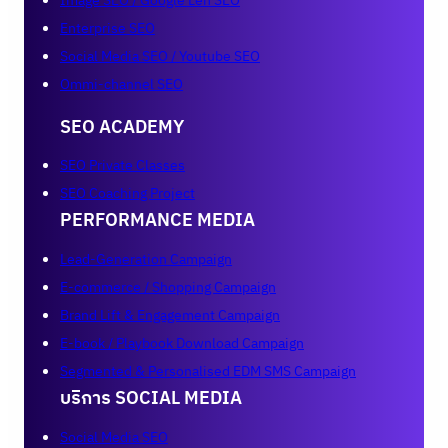
Image SEO / Google Len SEO
Enterprise SEO
Social Media SEO / Youtube SEO
Ommi-channel SEO
SEO ACADEMY
SEO Private Classes
SEO Coaching Project
PERFORMANCE MEDIA
Lead-Generation Campaign
E-commerce / Shopping Campaign
Brand Lift & Engagement Campaign
E-book / Playbook Download Campaign
Segmented & Personalised EDM SMS Campaign
บริการ SOCIAL MEDIA
Social Media SEO