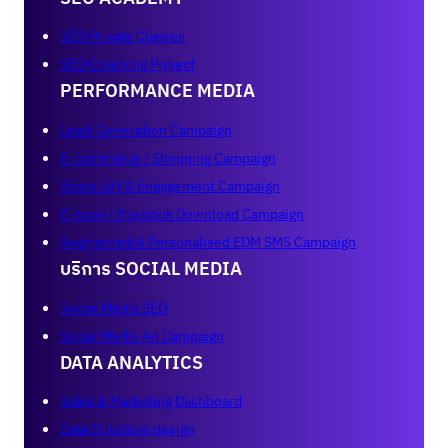
SEO Private Classes
SEO Coaching Project
PERFORMANCE MEDIA
Lead-Generation Campaign
E-commerce / Shopping Campaign
Brand Lift & Engagement Campaign
E-book / Playbook Download Campaign
Segmented & Personalised EDM SMS Campaign
บริการ SOCIAL MEDIA
Social Media SEO
Social Media Ad Campaign
DATA ANALYTICS
Sales & Marketing Dashboard
Data Structure design