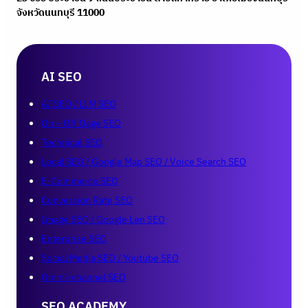
จังหวัดนนทบุรี 11000
AI SEO
AI SEO / LLM SEO
On – Off Oage SEO
Technical SEO
Local SEO / Google Map SEO / Voice Search SEO
E-Commerce SEO
Conversion Rate SEO
Image SEO / Google Len SEO
Enterprise SEO
Social Media SEO / Youtube SEO
Ommi-channel SEO
SEO ACADEMY